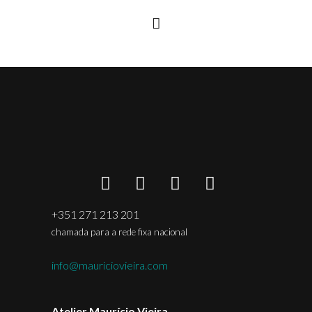
+351 271 213 201
chamada para a rede fixa nacional
info@mauriciovieira.com
Atelier Maurício Vieira