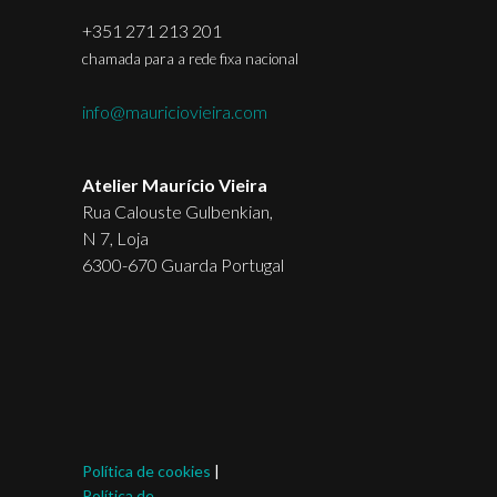
+351 271 213 201
chamada para a rede fixa nacional
info@mauriciovieira.com
Atelier Maurício Vieira
Rua Calouste Gulbenkian,
N 7, Loja
6300-670 Guarda Portugal
Política de cookies
|
Política de