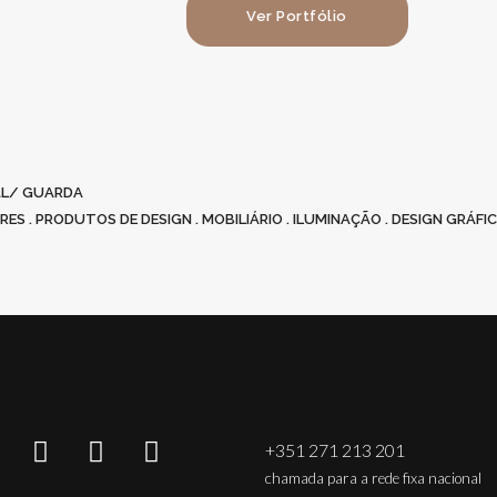
Ver Portfólio
GAL/ GUARDA
S . PRODUTOS DE DESIGN . MOBILIÁRIO . ILUMINAÇÃO . DESIGN GRÁFIC
+351 271 213 201
chamada para a rede fixa nacional