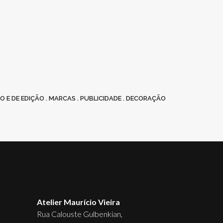
O E DE EDIÇÃO . MARCAS . PUBLICIDADE . DECORAÇÃO
Atelier Maurício Vieira
Rua Calouste Gulbenkian,